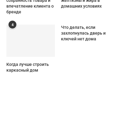
сохранность товара и
желтизны и жира в
впечатление клиента о
домашних условиях
бренде
4
Что делать, если
захлопнулась дверь и
ключей нет дома
Когда лучше строить
каркасный дом