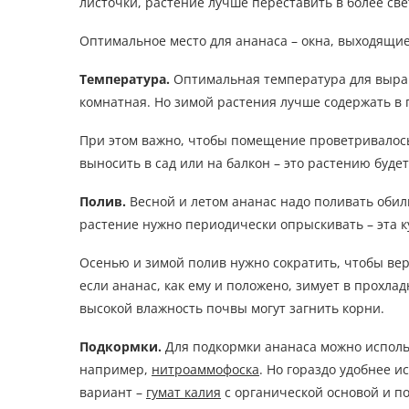
листочки, растение лучше переставить в более све
Оптимальное место для ананаса – окна, выходящие 
Температура.
Оптимальная температура для выращи
комнатная. Но зимой растения лучше содержать в про
При этом важно, чтобы помещение проветривалось 
выносить в сад или на балкон – это растению будет
Полив.
Весной и летом ананас надо поливать обиль
растение нужно периодически опрыскивать – эта ку
Осенью и зимой полив нужно сократить, чтобы вер
если ананас, как ему и положено, зимует в прохла
высокой влажность почвы могут загнить корни.
Подкормки.
Для подкормки ананаса можно испол
например,
нитроаммофоска
. Но гораздо удобнее 
вариант –
гумат калия
с органической основой и п