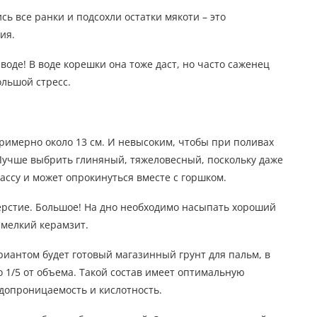
сь все ранки и подсохли остатки мякоти – это
ия.
воде! В воде корешки она тоже даст, но часто саженец
ольшой стресс.
имерно около 13 см. И невысоким, чтобы при поливах
. Лучше выбрить глиняный, тяжеловесный, поскольку даже
ссу и может опрокинуться вместе с горшком.
ерстие. Большое! На дно необходимо насыпать хороший
 мелкий керамзит.
антом будет готовый магазинный грунт для пальм, в
 1/5 от объема. Такой состав имеет оптимальную
одопроницаемость и кислотность.