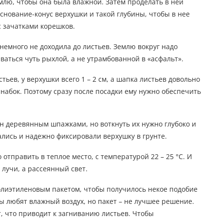
лю, чтобы она была влажной. Затем проделать в ней
основание-конус верхушки и такой глубины, чтобы в нее
с зачатками корешков.
 немного не доходила до листьев. Землю вокруг надо
аваться чуть рыхлой, а не утрамбованной в «асфальт».
ьев, у верхушки всего 1 – 2 см, а шапка листьев довольно
 набок. Поэтому сразу после посадки ему нужно обеспечить
он деревянным шпажками, но воткнуть их нужно глубоко и
ались и надежно фиксировали верхушку в грунте.
тправить в теплое место, с температурой 22 – 25 °С. И
 лучи, а рассеянный свет.
лиэтиленовым пакетом, чтобы получилось некое подобие
сы любят влажный воздух, но пакет – не лучшее решение.
т, что приводит к загниванию листьев. Чтобы