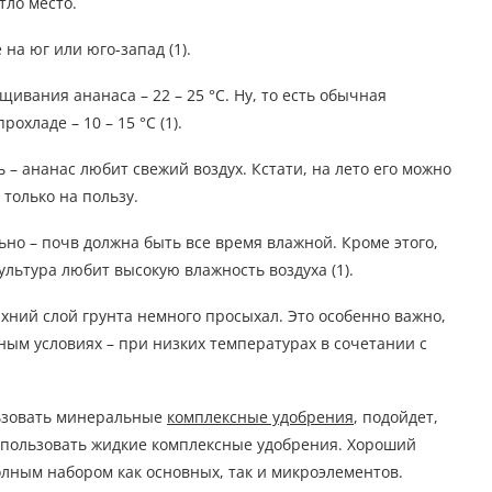
тло место.
на юг или юго-запад (1).
вания ананаса – 22 – 25 °С. Ну, то есть обычная
хладе – 10 – 15 °С (1).
– ананас любит свежий воздух. Кстати, на лето его можно
 только на пользу.
но – почв должна быть все время влажной. Кроме этого,
льтура любит высокую влажность воздуха (1).
хний слой грунта немного просыхал. Это особенно важно,
дным условиях – при низких температурах в сочетании с
ьзовать минеральные
комплексные удобрения
, подойдет,
использовать жидкие комплексные удобрения. Хороший
олным набором как основных, так и микроэлементов.