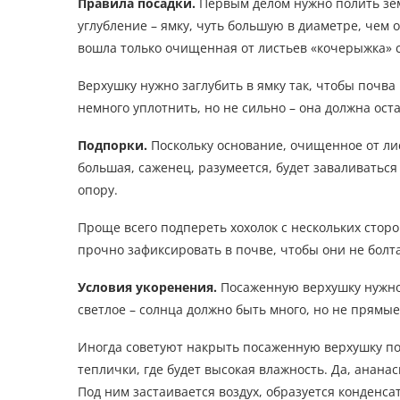
Правила посадки.
Первым делом нужно полить зем
углубление – ямку, чуть большую в диаметре, чем 
вошла только очищенная от листьев «кочерыжка» 
Верхушку нужно заглубить в ямку так, чтобы почва
немного уплотнить, но не сильно – она должна ост
Подпорки.
Поскольку основание, очищенное от лист
большая, саженец, разумеется, будет заваливаться
опору.
Проще всего подпереть хохолок с нескольких стор
прочно зафиксировать в почве, чтобы они не болт
Условия укоренения
.
Посаженную верхушку нужно о
светлое – солнца должно быть много, но не прямые
Иногда советуют накрыть посаженную верхушку по
теплички, где будет высокая влажность. Да, анана
Под ним застаивается воздух, образуется конденса