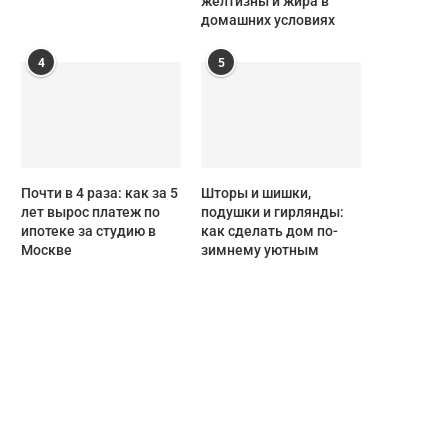
желтизны и жира в
домашних условиях
4
5
Почти в 4 раза: как за 5
Шторы и шишки,
лет вырос платеж по
подушки и гирлянды:
ипотеке за студию в
как сделать дом по-
Москве
зимнему уютным