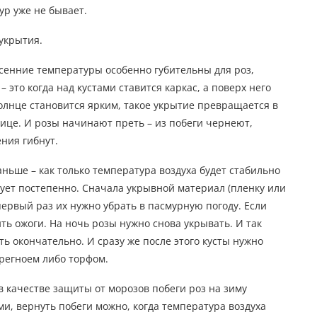
ур уже не бывает.
укрытия.
енние температуры особенно губительны для роз,
 это когда над кустами ставится каркас, а поверх него
солнце становится ярким, такое укрытие превращается в
лице. И розы начинают преть – из побеги чернеют,
ния гибнут.
ньше – как только температура воздуха будет стабильно
едует постепенно. Сначала укрывной материал (пленку или
первый раз их нужно убрать в пасмурную погоду. Если
ить ожоги. На ночь розы нужно снова укрывать. И так
ь окончательно. И сразу же после этого кусты нужно
ерегноем либо торфом.
 в качестве защиты от морозов побеги роз на зиму
ми, вернуть побеги можно, когда температура воздуха