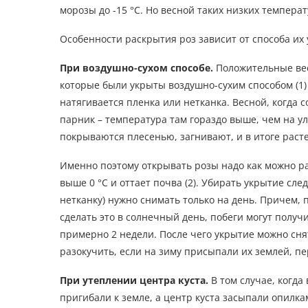
морозы до -15 °С. Но весной таких низких температ
Особенности раскрытия роз зависит от способа их 
При воздушно-сухом способе.
Положительные вес
которые были укрыты воздушно-сухим способом (1) –
натягивается пленка или нетканка. Весной, когда 
парник – температура там гораздо выше, чем на у
покрываются плесенью, загнивают, и в итоге расте
Именно поэтому открывать розы надо как можно ра
выше 0 °С и оттает почва (2). Убирать укрытие сл
нетканку) нужно снимать только на день. Причем, 
сделать это в солнечный день, побеги могут получ
примерно 2 недели. После чего укрытие можно снят
разокучить, если на зиму присыпали их землей, п
При у
теплени
и
центра куста.
В том случае, когда
пригибали к земле, а центр куста засыпали опилка