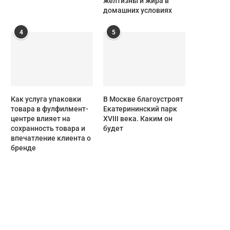
желтизны и жира в
домашних условиях
4
5
Как услуга упаковки
В Москве благоустроят
товара в фулфилмент-
Екатерининский парк
центре влияет на
XVIII века. Каким он
сохранность товара и
будет
впечатление клиента о
бренде