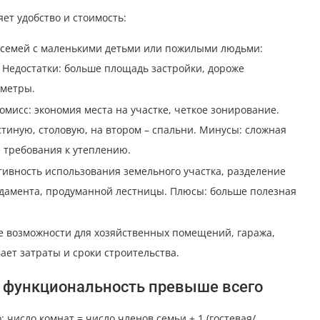
ет удобство и стоимость:
 семей с маленькими детьми или пожилыми людьми:
 Недостатки: больше площадь застройки, дороже
 метры.
мисс: экономия места на участке, четкое зонирование.
стиную, столовую, на втором – спальни. Минусы: сложная
 требования к утеплению.
ивность использования земельного участка, разделение
ндамента, продуманной лестницы. Плюсы: больше полезная
е возможности для хозяйственных помещений, гаража,
ает затраты и сроки строительства.
: функциональность превыше всего
 число комнат = число членов семьи + 1 (гостевая/