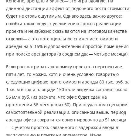
Конечно, арендный бизнес— это игра вдолгую, на
длинной дистанции эффект от подобного роста стоимости
будет не столь ощутимым. Однако здесь важно другое:
ошибки также ведут к увеличению сроков реализации
проекта и неизбежно сказываются на итоговом качестве
отделки— а это потенциальное снижение стоимости
аренды на 5–15% и дополнительный простой помещения
при поиске арендатора (в среднем два— четыре месяца).
Если рассматривать экономику проекта в перспективе
пяти лет, то можно, хотя и очень условно, говорить о
следующих цифрах: при стоимости аренды 80 тыс. руб. за
1 кв. м в год и площади 150 кв. м выручка составит около
56 млн руб. (из расчета, что офис будет сдан на
протяжении 56 месяцев из 60). При неудачном сценарии
самостоятельной реализации, описанном выше, период
аренды офиса сократится ориентировочно до 51 месяца
— с учетом простоя, связанного с задержкой ввода в
эксплуатацию и поисками арендатора. Из-за