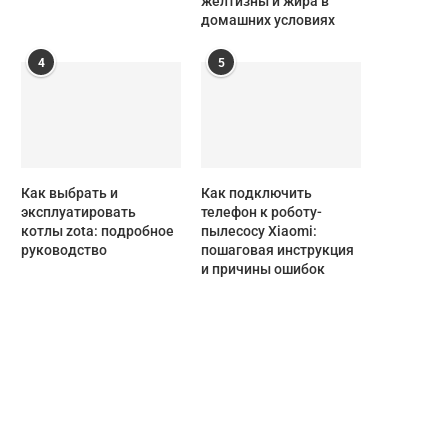
желтизны и жира в
домашних условиях
4
5
Как выбрать и
Как подключить
эксплуатировать
телефон к роботу-
котлы zota: подробное
пылесосу Xiaomi:
руководство
пошаговая инструкция
и причины ошибок