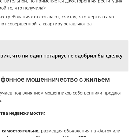
йствительной, но применяется двухсторонняя реституция
ой то, что получила);
х требованиях отказывают, считая, что жертва сама
ают совершенной, а квартиру оставляют за
:
вил, что ни один нотариус не одобрил бы сделку
ефонное мошенничество с жильем
лучаев под влиянием мошенников собственники продают
к:
ства недвижимости;
и
самостоятельно,
размещая объявления на «Авто» или