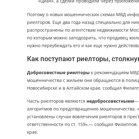
«Циан», а сделки проводили через приложения
Поэтому о новых мошеннических схемах МВД информ
риелторов. Еще два года назад специально для н
распространены по агентствам недвижимости Москв
по которым можно заподозрить, что продавец жиль
нужно переубеждать его и как еще нужно действов
Как поступают риелторы, столкн
Добросовестные риелторы
к рекомендациям МВД
мошенничества с жильем они обращаются в полицию
Новосибирске и в Алтайском крае, сообщил Филипп
Часть риелторов являются
недобросовестными
— 
алгоритмов по предотвращению мошенничества. «
установлены случаи вовлечения риелторов в прес
ответственности по ст. 159»,— сообщил Филиппов.
крае.