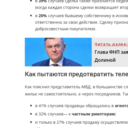
в
39%
случаев сделка также признается неде
(когда каждая сторона сделки возвращает втор
в
20%
случаев бывшему собственнику в исковы
ответственна за свои действия. Сделку призн
добросовестным покупателем.
Читать далее
Глава ФНП зая
Долиной
Как пытаются предотвратить тел
Как пояснил представитель МВД, в большинстве с
жилье не самостоятельно, а через посредников. Та
в 41% случаев продавцы обращались в
агент
в 32% случаев— к
частным риелторам;
и только в 27% случаев продажу осуществлял