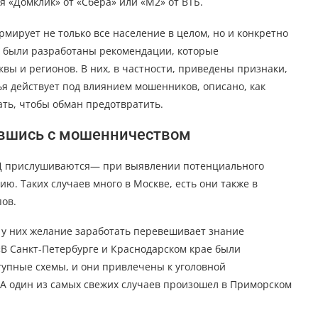
 «Домклик» от «Сбера» или «М2» от ВТБ.
ирует не только все население в целом, но и конкретно
их были разработаны рекомендации, которые
ы и регионов. В них, в частности, приведены признаки,
я действует под влиянием мошенников, описано, как
ать, чтобы обман предотвратить.
увшись с мошенничеством
 прислушиваются— при выявлении потенциального
. Таких случаев много в Москве, есть они также в
ов.
у них желание заработать перевешивает знание
В Санкт-Петербурге и Краснодарском крае были
тупные схемы, и они привлечены к уголовной
 А один из самых свежих случаев произошел в Приморском