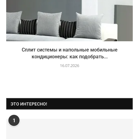
Сплит системы и напольные мобильные
кондиционеры: как подобрать...
16.07.2026
ЭТО ИНТЕРЕСНО!
1