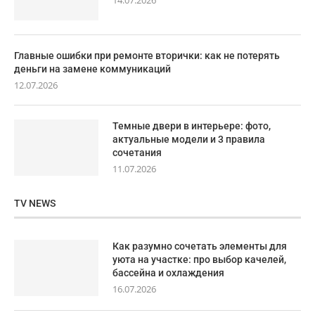
14.07.2026
Главные ошибки при ремонте вторички: как не потерять
деньги на замене коммуникаций
12.07.2026
Темные двери в интерьере: фото,
актуальные модели и 3 правила
сочетания
11.07.2026
TV NEWS
Как разумно сочетать элементы для
уюта на участке: про выбор качелей,
бассейна и охлаждения
16.07.2026