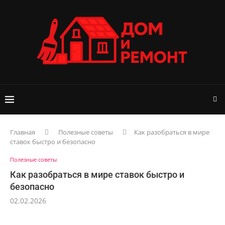
Главная
Полезные советы
Как разобраться в мире
ставок быстро и безопасно
Полезные советы
Как разобраться в мире ставок быстро и
безопасно
02.02.2026