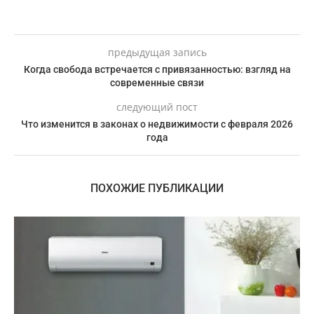
предыдущая запись
Когда свобода встречается с привязанностью: взгляд на
современные связи
следующий пост
Что изменится в законах о недвижимости с февраля 2026
года
ПОХОЖИЕ ПУБЛИКАЦИИ