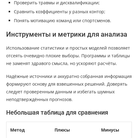
Проверить травмы и дисквалификации;
Сравнить коэффициенты у разных контор;
Понять мотивацию команд или спортсменов.
Инструменты и метрики для анализа
Использование статистики и простых моделей позволяет
отсеять очевидно плохие выборы. Программы и таблицы
не заменят здравого смысла, но ускоряют расчёты.
Надёжные источники и аккуратно собранная информация
формируют основу для взвешенных решений. Доверять
следует проверенным данным и избегать шумных
неподтверждённых прогнозов.
Небольшая таблица для сравнения
Метод
Плюсы
Минусы