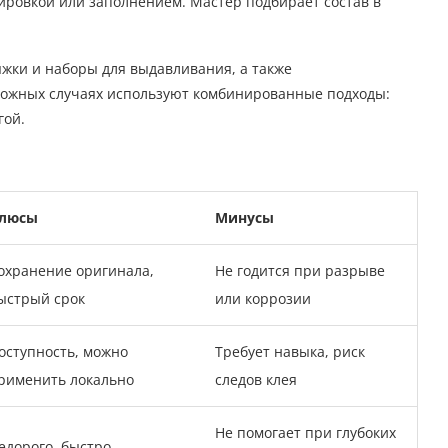
ровкой или заполнением. Мастер подбирает состав в
жки и наборы для выдавливания, а также
ложных случаях используют комбинированные подходы:
гой.
люсы
Минусы
охранение оригинала,
Не годится при разрыве
ыстрый срок
или коррозии
оступность, можно
Требует навыка, риск
рименить локально
следов клея
Не помогает при глубоких
едорого, быстро