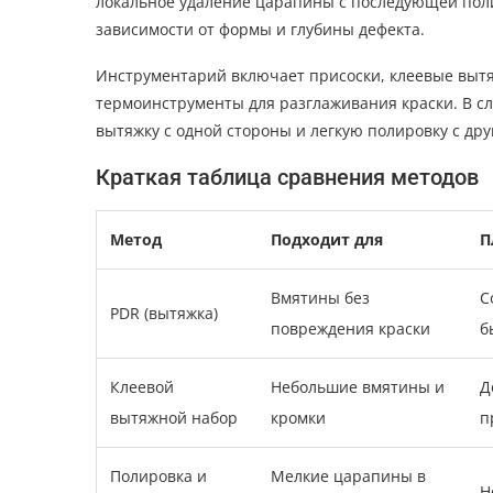
локальное удаление царапины с последующей поли
зависимости от формы и глубины дефекта.
Инструментарий включает присоски, клеевые вытя
термоинструменты для разглаживания краски. В с
вытяжку с одной стороны и легкую полировку с дру
Краткая таблица сравнения методов
Метод
Подходит для
П
Вмятины без
С
PDR (вытяжка)
повреждения краски
б
Клеевой
Небольшие вмятины и
Д
вытяжной набор
кромки
п
Полировка и
Мелкие царапины в
Н