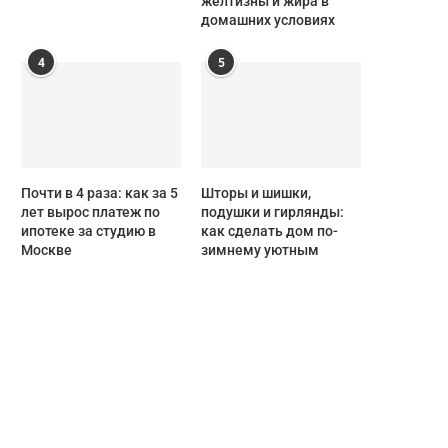
желтизны и жира в
домашних условиях
4
5
Почти в 4 раза: как за 5
Шторы и шишки,
лет вырос платеж по
подушки и гирлянды:
ипотеке за студию в
как сделать дом по-
Москве
зимнему уютным