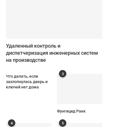
Удаленный контроль и
диспетчеризация инженерных систем
на производстве
3
Что делать, если
захлопнулась дверь и
ключей нет дома
Фунгицид Раек
4
5