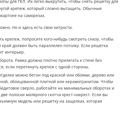
пы для ГКЛ. Их легко выкрутить, чтобы снять решетку для
другой крепеж, который сложно вытащить. Обычные
окартоне на саморезах.
жно. Но и здесь есть свои хитрости.
ть крепеж, попросите кого-нибудь смотреть снизу, чтобы
 край должен быть параллелен потолку. Если решетка
ит интерьер.
борота. Рамка должна плотно прилегать к стене без
ся, если перетянуть крепеж с одной стороны.
отделки можно бетон под краской или обоями, дерево или
теной, облицованной плиткой или керамогранитом. Чтобы
бедитовое сверло, работайте на минимальных оборотах и
две полоски малярного скотча крест-накрест. Если вы
азъемную модель или решетку на защелках, которая