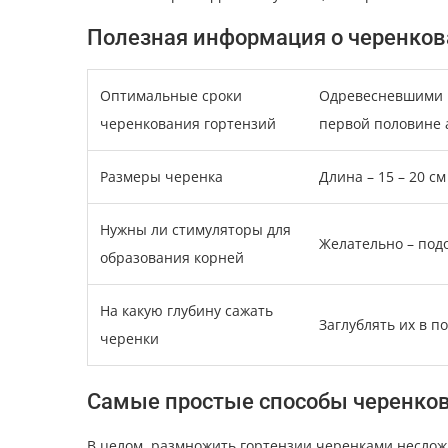
Полезная информация о черенков
Оптимальные сроки
Одревесневшими ч
черенкования гортензий
первой половине 
Размеры черенка
Длина – 15 – 20 см
Нужны ли стимуляторы для
Желательно – под
образования корней
На какую глубину сажать
Заглублять их в п
черенки
Самые простые способы черенков
В целом, размножить гортензии черенками неслож