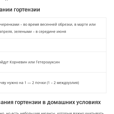
ании гортензии
еренками – во время весенней обрезки, в марте или
апреля, зелеными – в середине июня
ойдут Корневин или Гетероауксин
очву нужно на 1 — 2 почки (1 – 2 междоузлия)
ания гортензии в домашних условиях
но, но есть небольшие нюансы, которые важно учитывать.