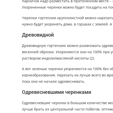
парничок надо разместить в притененном месте – э
Укорененные черенки можно будет посадить на пос
Черенки гортензии крупнолистной можно нарезать д
нужно будет укоренять дома, в горшках с землей. А 
Древовидной
Древовидную гортензию можно размножать одреве
весенней обрезки. Укореняются они на 100% при у
раствором индолилмасляной кислоты (2).
А вот зеленые черенки укореняются на 100% без о
корнеобразования. Нарезать их лучше всего во вр
пока они не начали одревесневать.
Одревесневшими черенками
Одревесневшие черенки в большом количестве мож
лучше брать из центральной части побегов, оптима