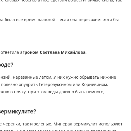
ва была все время влажной – если она пересохнет хотя бы
 ответила а
гроном Светлана Михайлова.
воде?
ензий, нарезанные летом. У них нужно обрывать нижние
ез полезно опудрить Гетероауксином или Корневином.
ижнюю почку, при этом воды должно быть немного,
 вермикулите?
е черенки, так и зеленые. Минерал вермикулит используют