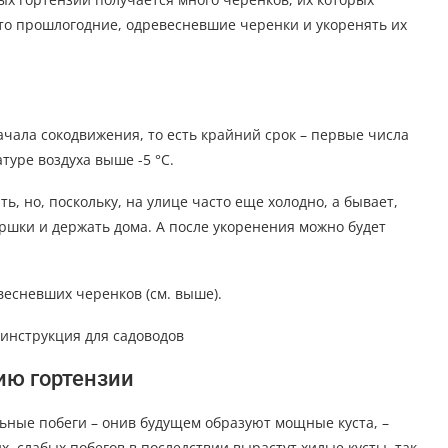
то прошлогодние, одревесневшие черенки и укоренять их
чала сокодвижения, то есть крайний срок – первые числа
атуре воздуха выше -5 °С.
, но, поскольку, на улице часто еще холодно, а бывает,
оршки и держать дома. А после укоренения можно будет
есневших черенков (см. выше).
инструкция для садоводов
ию гортензии
ьные побеги – онив будущем образуют мощные куста, –
х, слабых побегов в последствии вырастут хилые кусты, так