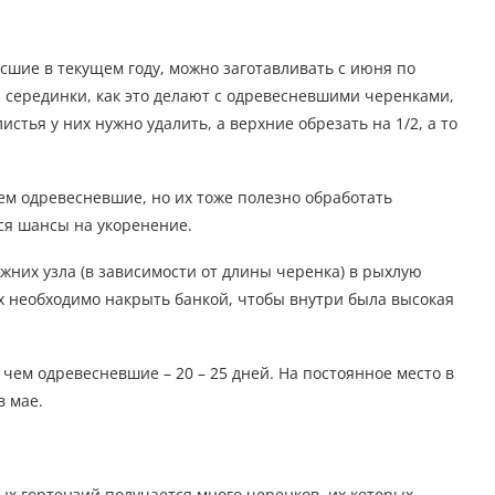
сшие в текущем году, можно заготавливать с июня по
из серединки, как это делают с одревесневшими черенками,
листья у них нужно удалить, а верхние обрезать на 1/2, а то
ем одревесневшие, но их тоже полезно обработать
ся шансы на укоренение.
ижних узла (в зависимости от длины черенка) в рыхлую
их необходимо накрыть банкой, чтобы внутри была высокая
чем одревесневшие – 20 – 25 дней. На постоянное место в
в мае.
х гортензий получается много черенков, их которых