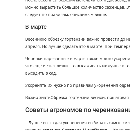
можно вырастить большое количество саженцев. Э
следует по правилам, описанным выше.
В марте
Весеннюю обрезку гортензии важно провести до на
апреля. Но лучше сделать это в марте, при темпер
Черенки нарезанные в марте также можно укоренить
что еще и снег лежит, то высаживать их лучше в г
высадить в сад.
Укоренять их нужно по правилам укоренения одрев
Важно знатьОбрезка гортензии весной: пошаговая 
Советы агрономов по черенкован
– Лучше всего для укоренения выбирать самые сил
говорит
агроном Светлана Михайлова.
– Их тонки