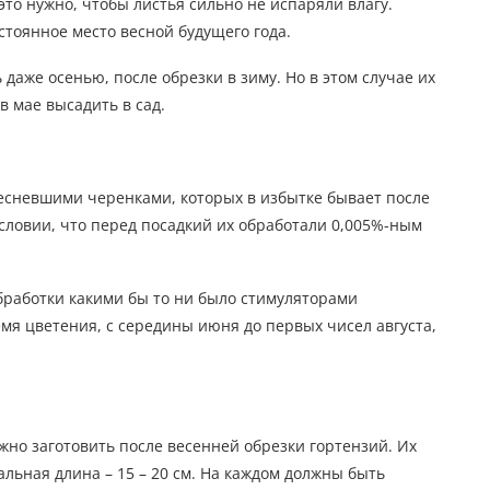
то нужно, чтобы листья сильно не испаряли влагу.
тоянное место весной будущего года.
аже осенью, после обрезки в зиму. Но в этом случае их
в мае высадить в сад.
сневшими черенками, которых в избытке бывает после
словии, что перед посадкий их обработали 0,005%-ным
бработки какими бы то ни было стимуляторами
емя цветения, с середины июня до первых чисел августа,
но заготовить после весенней обрезки гортензий. Их
льная длина – 15 – 20 см. На каждом должны быть