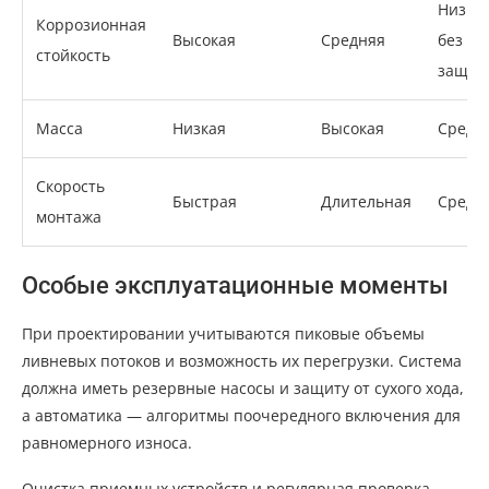
Низка
Коррозионная
Высокая
Средняя
без
стойкость
защит
Масса
Низкая
Высокая
Средн
Скорость
Быстрая
Длительная
Средн
монтажа
Особые эксплуатационные моменты
При проектировании учитываются пиковые объемы
ливневых потоков и возможность их перегрузки. Система
должна иметь резервные насосы и защиту от сухого хода,
а автоматика — алгоритмы поочередного включения для
равномерного износа.
Очистка приемных устройств и регулярная проверка