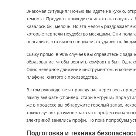
Знакомая ситуация? Ночью вы идете на кухню, отк
темнота. Продукты приходится искать на ощупь, а 
Казалось бы, мелочь. Но эта мелочь раздражает еж
которые терпели неудобство месяцами. Они полаг
опасались, что вызов специалиста ударит по бюдж
Скажу прямо: в 90% случаев вы справитесь с задач
образование, чтобы вернуть комфорт в быт. Однак
Одно неверное движение инструментом, и копеечн
плафона, снятого с производства.
В этом руководстве я проведу вас через весь проц
лампу выбрать (спойлер: старые «груши» пора утил
же в процессе вы обнаружите горелый запах, искр
таких случаях разумнее заказать профессиональн
электрикой занялись профи. Но пока попробуем ус
Подготовка и техника безопаснос