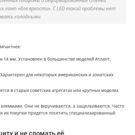
авленные плафоны и деформированные стенки
х ламп «для яркости». С LED такой проблемы нет
ваясь холодными.
омпактнее:
 14 мм. Установлен в большинстве моделей Атлант,
 Характерен для некоторых американских и азиатских
тся в старых советских агрегатах или крупных моделях
клеммами. Они не вкручиваются, а защелкиваются. Часто
Для их покупки придется посетить специализированный
иту и не сломать её