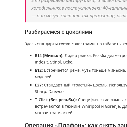
это разрешено инструкцией). Я видел опл
холодильников после установки 40-ваттны
— они могут светить как прожектор, оста
Разбираемся с цоколями
Здесь стандарты схожи с люстрами, но габариты к
E14 (Миньон):
Лидер рынка. Резьба диаметром
Indesit, Stinol, Beko.
E12:
Встречается реже, чуть тоньше миньона.
моделей.
E27:
Стандартный «толстый» цоколь. Используе
Sharp, Daewoo.
T-Click (без резьбы):
Специфические лампы с 
встречаются в технике Whirlpool и Gorenje. 
магазин запчастей.
Операция «Плафон»: как снять защ