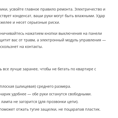
ики, усвойте главное правило ремонта. Электричество и
ствует конденсат, ваши руки могут быть влажными. Удар
яжелее и несет серьезные риски.
раничивайтесь нажатием кнопки выключения на панели
ащитит вас от травм, а электронный модуль управления —
оскользнет на контакты.
 все лучше заранее, чтобы не бегать по квартире с
плоская (шлицевая) среднего размера.
нарик удобнее — обе руки останутся свободными.
лампа не загорится (для прозвонки цепи).
поможет отжать тугие защелки, не поцарапав пластик.