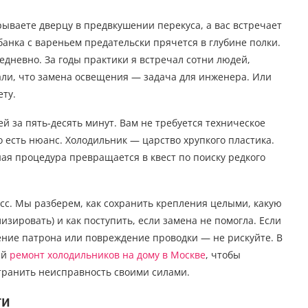
рываете дверцу в предвкушении перекуса, а вас встречает
банка с вареньем предательски прячется в глубине полки.
едневно. За годы практики я встречал сотни людей,
али, что замена освещения — задача для инженера. Или
ету.
ей за пять-десять минут. Вам не требуется техническое
о есть нюанс. Холодильник — царство хрупкого пластика.
ая процедура превращается в квест по поиску редкого
есс. Мы разберем, как сохранить крепления целыми, какую
изировать) и как поступить, если замена не помогла. Если
ение патрона или повреждение проводки — не рискуйте. В
ый
ремонт холодильников на дому в Москве
, чтобы
транить неисправность своими силами.
ти