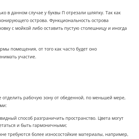
о в данном случае у буквы П отрезали шляпку. Так как
ь зонирующего острова. Функциональность острова
ховку с мойкой либо оставить пустую столешницу и иногда
рмы помещения, от того как часто будет оно
инимать участие.
е отделить рабочую зону от обеденной, по меньшей мере,
ми:
идный способ разграничить пространство. Цвета могут
етаться и быть гармоничными;
хне требуются более износостойкие материалы, например,