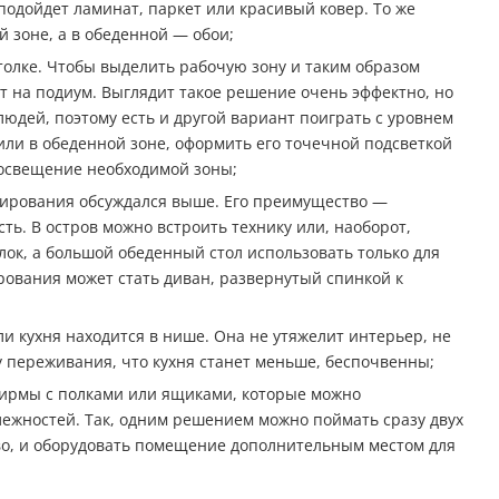
подойдет ламинат, паркет или красивый ковер. То же
й зоне, а в обеденной — обои;
толке. Чтобы выделить рабочую зону и таким образом
 на подиум. Выглядит такое решение очень эффектно, но
юдей, поэтому есть и другой вариант поиграть с уровнем
или в обеденной зоне, оформить его точечной подсветкой
 освещение необходимой зоны;
нирования обсуждался выше. Его преимущество —
ь. В остров можно встроить технику или, наоборот,
лок, а большой обеденный стол использовать только для
рования может стать диван, развернутый спинкой к
и кухня находится в нише. Она не утяжелит интерьер, не
 переживания, что кухня станет меньше, беспочвенны;
ирмы с полками или ящиками, которые можно
ежностей. Так, одним решением можно поймать сразу двух
во, и оборудовать помещение дополнительным местом для