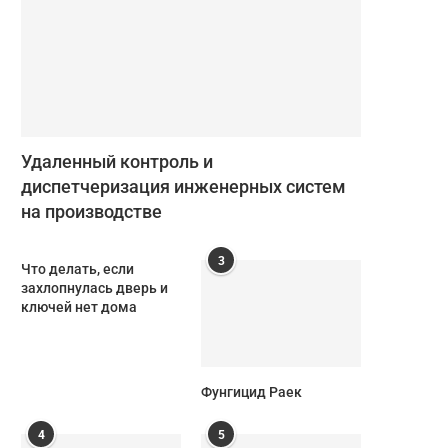
Удаленный контроль и
диспетчеризация инженерных систем
на производстве
3
Что делать, если
захлопнулась дверь и
ключей нет дома
Фунгицид Раек
4
5