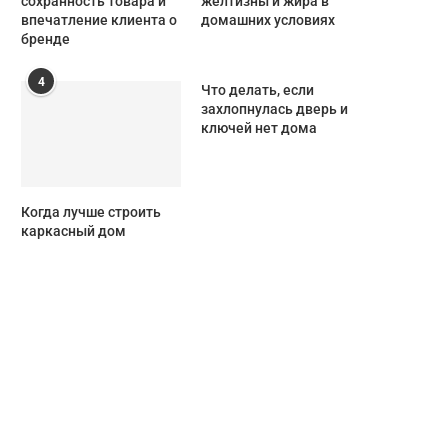
сохранность товара и
желтизны и жира в
впечатление клиента о
домашних условиях
бренде
4
Что делать, если
захлопнулась дверь и
ключей нет дома
Когда лучше строить
каркасный дом