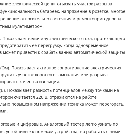
ояние электрической цепи, отыскать участок разрыва
 функциональность батареек, напряжение в розетке, многое
 решение относительно состояния и ремонтопригодности
ртным мультиметром.
). Показывает величину электрического тока, протекающего
, предотвратить ее перегрузку, когда одновременное
 может привести к срабатыванию автоматической защиты
(Ом). Показывает активное сопротивление электрических
наружить участок короткого замыкания или разрыва,
лировать качество изоляции.
(В). Показывает разность потенциалов между точками на
торой считается 220 В, отражаются на работе
ально повышенном напряжении техника может перегореть,
ями.
оговые и цифровые. Аналоговый тестер легко узнать по
е, устойчивые к помехам устройства, но работать с ними