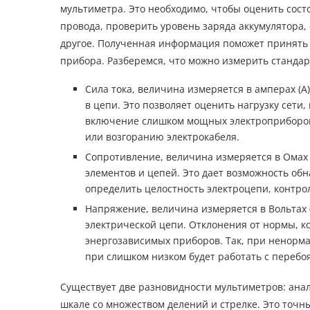
мультиметра. Это необходимо, чтобы оценить сост
провода, проверить уровень заряда аккумулятора,
другое. Полученная информация поможет принять
прибора. Разберемся, что можно измерить станда
Сила тока, величина измеряется в амперах (А
в цепи. Это позволяет оценить нагрузку сети
включение слишком мощных электроприборов
или возгоранию электрокабеля.
Сопротивление, величина измеряется в Омах 
элементов и цепей. Это дает возможность об
определить целостность электроцепи, контро
Напряжение, величина измеряется в Вольтах 
электрической цепи. Отклонения от нормы, ко
энергозависимых приборов. Так, при ненорм
при слишком низком будет работать с перебо
Существует две разновидности мультиметров: анал
шкале со множеством делений и стрелке. Это точны