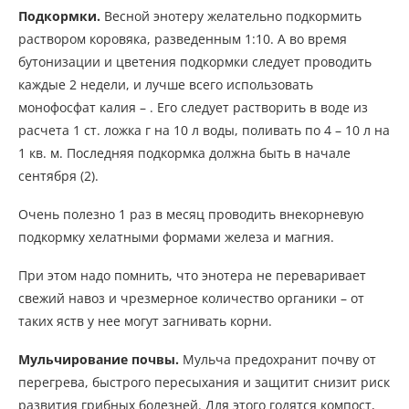
Подкормки.
Весной энотеру желательно подкормить
раствором коровяка, разведенным 1:10. А во время
бутонизации и цветения подкормки следует проводить
каждые 2 недели, и лучше всего использовать
монофосфат калия – . Его следует растворить в воде из
расчета 1 ст. ложка г на 10 л воды, поливать по 4 – 10 л на
1 кв. м. Последняя подкормка должна быть в начале
сентября (2).
Очень полезно 1 раз в месяц проводить внекорневую
подкормку хелатными формами железа и магния.
При этом надо помнить, что энотера не переваривает
свежий навоз и чрезмерное количество органики – от
таких яств у нее могут загнивать корни.
Мульчирование почвы.
Мульча предохранит почву от
перегрева, быстрого пересыхания и защитит снизит риск
развития грибных болезней. Для этого годятся компост,