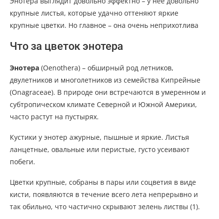
Энотера выглядит довольно эффектно – у нее довольно
крупные листья, которые удачно оттеняют яркие
крупные цветки. Но главное – она очень неприхотлива
Что за цветок энотера
Энотера
(Oenothera) – обширный род летников,
двулетников и многолетников из семейства Кипрейные
(Onagraceae). В природе они встречаются в умеренном и
субтропическом климате Северной и Южной Америки,
часто растут на пустырях.
Кустики у энотер ажурные, пышные и яркие. Листья
ланцетные, овальные или перистые, густо усеивают
побеги.
Цветки крупные, собраны в пары или соцветия в виде
кисти, появляются в течение всего лета непрерывно и
так обильно, что частично скрывают зелень листвы (1).