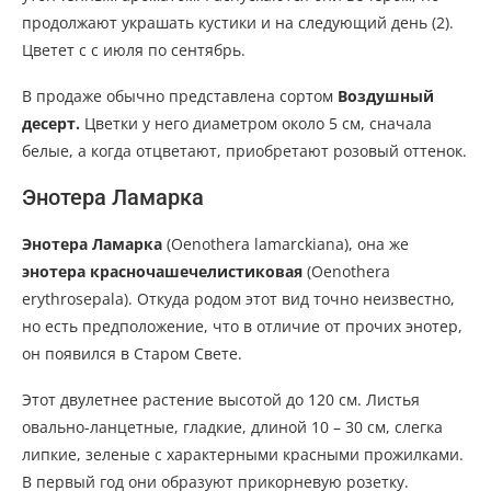
продолжают украшать кустики и на следующий день (2).
Цветет с с июля по сентябрь.
В продаже обычно представлена сортом
Воздушный
десерт.
Цветки у него диаметром около 5 см, сначала
белые, а когда отцветают, приобретают розовый оттенок.
Энотера Ламарка
Энотера Ламарка
(Oenothera lamarckiana), она же
энотера красночашечелистиковая
(Oenothera
erythrosepala). Откуда родом этот вид точно неизвестно,
но есть предположение, что в отличие от прочих энотер,
он появился в Старом Свете.
Этот двулетнее растение высотой до 120 см. Листья
овально-ланцетные, гладкие, длиной 10 – 30 см, слегка
липкие, зеленые с характерными красными прожилками.
В первый год они образуют прикорневую розетку.