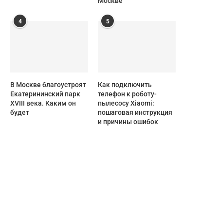
Москве
4
5
В Москве благоустроят
Как подключить
Екатерининский парк
телефон к роботу-
XVIII века. Каким он
пылесосу Xiaomi:
будет
пошаговая инструкция
и причины ошибок