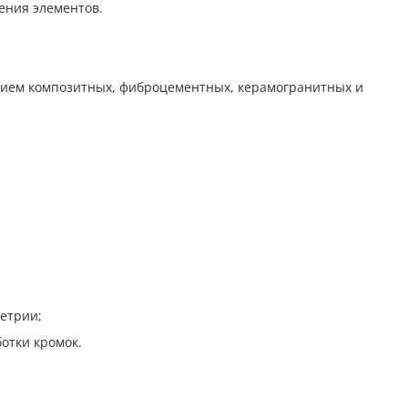
ения элементов.
нием композитных, фиброцементных, керамогранитных и
етрии;
отки кромок.