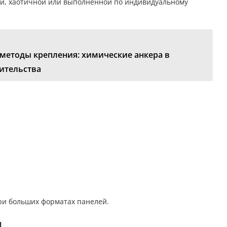
ой, хаотичной или выполненной по индивидуальному
:
методы крепления: химические анкера в
ительства
ри больших форматах панелей.
ы