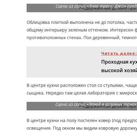
Сцена из серии «Знак трех»: Джон пре
Облицовка плиткой выполнена не до потолка, ча
общему интерьеру зеленым оттенком. Интересен ф
противоположных стенах. Пол деревянный, темног
Читать далее
Проходная ку
высокой хозя
В центре кухни расположен стол со стульями, чащ
сыщика. Нередко там целая лаборатория с микроск
Сцена из серии «Этюд в розовых тонах
В центре кухни на полу постелен ковер (под предп
освещения. Под окном мы видим ковровую дорожку