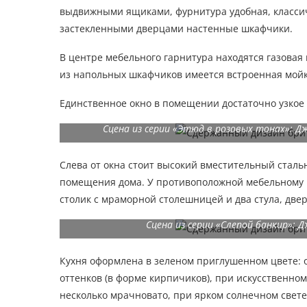
выдвижными ящиками, фурнитура удобная, классич
застекленными дверцами настенные шкафчики.
В центре мебельного гарнитура находятся газовая
из напольных шкафчиков имеется встроенная мойк
Единственное окно в помещении достаточно узкое 
Сцена из серии «Этюд в розовых тонах»: Дж
Слева от окна стоит высокий вместительный сталь
помещения дома. У противоположной мебельному 
столик с мраморной столешницей и два стула, две
Сцена из серии «Слепой банкир»: 
Кухня оформлена в зеленом приглушенном цвете: 
оттенков (в форме кирпичиков), при искусственн
несколько мрачновато, при ярком солнечном свете