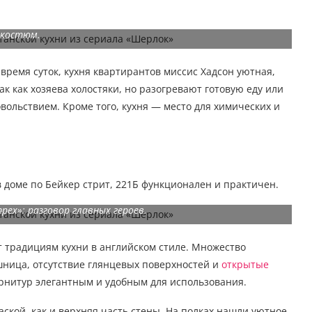
лок и Ватсон обнаружили находящийся в кресле мужской
костюм.
время суток, кухня квартирантов миссис Хадсон уютная,
ак как хозяева холостяки, но разогревают готовую еду или
вольствием. Кроме того, кухня — место для химических и
 доме по Бейкер стрит, 221Б функционален и практичен.
трех»: разговор главных героев.
ет традициям кухни в английском стиле. Множество
ница, отсутствие глянцевых поверхностей и
открытые
нитур элегантным и удобным для использования.
кой, как и верхняя часть стены. На полках нашли уютное