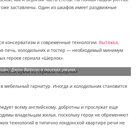
 тоже заставлены. Один из шкафов имеет раздвижные
ся консерватизм и современные технологии.
Вытяжка
,
вая печь, холодильник и тостер — необходимый минимум
ых героев сериала «Шерлок».
нкир»: Джон Ватсон в поисках ужина.
н в мебельный гарнитур. Иногда и холодильник становится
следует всему английскому, добротны и прослужат еще
ходимы владельцам жилья, поскольку герои не обременяют
соких технологий в типично лондонской квартире речи не