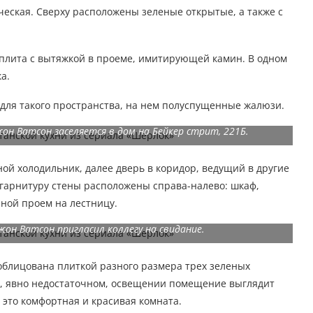
еская. Сверху расположены зеленые открытые, а также с
 плита с вытяжкой в проеме, имитирующей камин. В одном
а.
для такого пространства, на нем полуспущенные жалюзи.
он Ватсон заселяется в дом на Бейкер стрит, 221Б.
ной холодильник, далее дверь в коридор, ведущий в другие
гарнитуру стены расположены справа-налево: шкаф,
рной проем на лестницу.
Джон Ватсон пригласил коллегу на свидание.
облицована плиткой разного размера трех зеленых
ом, явно недостаточном, освещении помещение выглядит
 это комфортная и красивая комната.