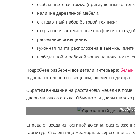
особая цветовая гамма (приглушенные оттен
наличие деревянной мебели;
стандартный набор бытовой техники;
открытые и застекленные шкафчики с посудой
рассеянное освещение;
кухонная плита расположена в выемке, имит
в обеденной и рабочей зонах на полу постел
Подробнее разберем все детали интерьера:
белый
и дополнительного освещения, элементы декора.
Обратим внимание на расстановку мебели в помещ
дверь матового стекла. Обычно эти двери широко 
Сцена из серии «Знак трех»: Мэри и Джон ищут в
преддве
Справа от входа из гостиной до окна, расположен
гарнитур. Столешница мраморная, серого цвета. 