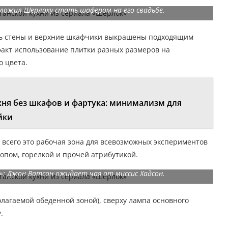
дложил Шерлоку стать шафером на его свадьбе.
сть стены и верхние шкафчики выкрашены подходящим
акт использование плитки разных размеров на
о цвета.
:
хня без шкафов и фартука: минимализм для
йки
е всего это рабочая зона для всевозможных экспериментов
опом, горелкой и прочей атрибутикой.
»: Джон Ватсон ожидает чая от миссис Хадсон.
олагаемой обеденной зоной), сверху лампа основного
.