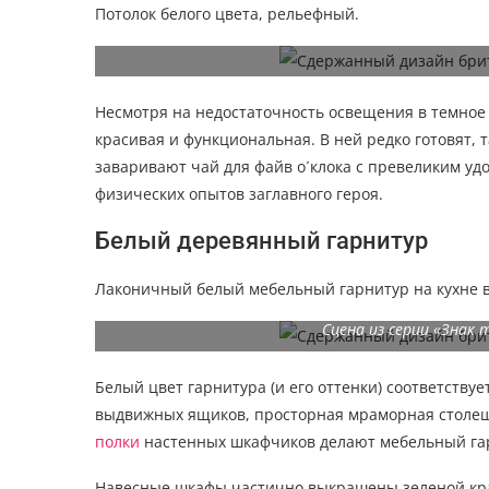
Потолок белого цвета, рельефный.
Сцена из серии «Знак трех»: придя домой, Шер
Несмотря на недостаточность освещения в темное 
красивая и функциональная. В ней редко готовят, т
заваривают чай для файв о´клока с превеликим удо
физических опытов заглавного героя.
Белый деревянный гарнитур
Лаконичный белый мебельный гарнитур на кухне в
Сцена из серии «Знак 
Белый цвет гарнитура (и его оттенки) соответству
выдвижных ящиков, просторная мраморная столеш
полки
настенных шкафчиков делают мебельный гар
Навесные шкафы частично выкрашены зеленой крас