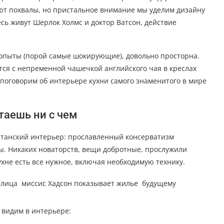
ют похвалы, но пристальное внимание мы уделим дизайну
есь живут Шерлок Холмс и доктор Ватсон, действие
 опыты (порой самые шокирующие), довольно просторна.
тся с непременной чашечкой английского чая в креслах
 поговорим об интерьере кухни самого знаменитого в мире
таешь ни с чем
итанский интерьер: прославленный консерватизм
ы. Никаких новаторств, вещи добротные, прослужили
кухне есть все нужное, включая необходимую технику.
делица миссис Хадсон показывает жилье будущему
 видим в интерьере: