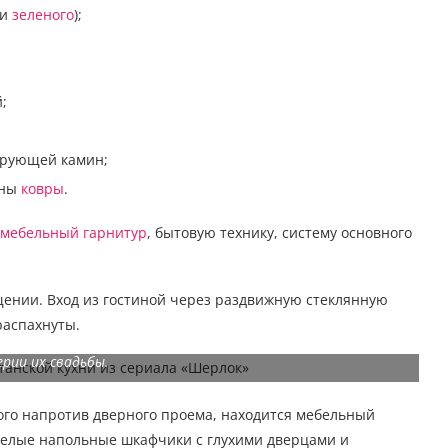
ки
зеленого
);
;
ирующей камин;
ены
ковры
.
 мебельный гарнитур
, бытовую технику, систему основного
ении. Вход из гостиной через раздвижную стеклянную
распахнуты.
озможность развлечь Шерлока очередным расследованием в
рии их свадьбы.
ного напротив дверного проема, находится мебельный
Белые напольные шкафчики с глухими дверцами и