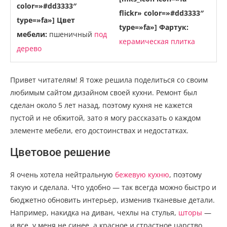
color=»#dd3333″
flickr» color=»#dd3333″
type=»fa»] Цвет
type=»fa»] Фартук:
мебели:
пшеничный
под
керамическая плитка
дерево
Привет читателям! Я тоже решила поделиться со своим
любимым сайтом дизайном своей кухни. Ремонт был
сделан около 5 лет назад, поэтому кухня не кажется
пустой и не обжитой, зато я могу рассказать о каждом
элементе мебели, его достоинствах и недостатках.
Цветовое решение
Я очень хотела нейтральную
бежевую кухню
, поэтому
такую и сделала. Что удобно — так всегда можно быстро и
бюджетно обновить интерьер, изменив тканевые детали.
Например, накидка на диван, чехлы на стулья,
шторы
—
и все, у меня не синее, а красное и страстное царство.