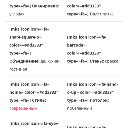
type=»fa»] Планировка:
color=»#dd3333″
угловая
type=»fa»] Пол:
плитка
[mks_icon icon=»fa-
share-square-o»
[mks_icon icon=»fa-
color=»#dd3333″
barcode»
type=»fa»]
color=»#dd3333″
Объединение:
да, кухня-
type=»fa»] Стены:
краска
гостиная
[mks_icon icon=»fa-
[mks_icon icon=»fa-hand-
home» color=»#dd3333″
o-up» color=»#dd3333″
type=»fa»] Стиль:
type=»fa»] Потолок:
современный
побеленный
[mks_icon icon=»fa-eye»
[mks_icon icon=»fa-