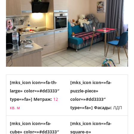
[mks_icon icon=»fa-th-
[mks_icon icon=»fa-
large» color=»#dd3333″
puzzle-piece»
type=»fa»] Метраж:
12
color=»#dd3333″
кв. м
type=»fa»] Фасады:
ЛДП
[mks_icon icon=»fa-
[mks_icon icon=»fa-
cube» color=»#dd3333″
square-o»