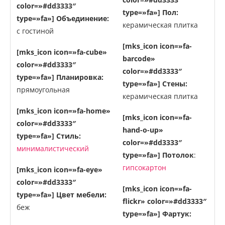
color=»#dd3333″
type=»fa»]
Пол:
type=»fa»]
Объединение:
керамическая плитка
с гостиной
[mks_icon icon=»fa-
[mks_icon icon=»fa-cube»
barcode»
color=»#dd3333″
color=»#dd3333″
type=»fa»]
Планировка:
type=»fa»]
Стены:
прямоугольная
керамическая плитка
[mks_icon icon=»fa-home»
[mks_icon icon=»fa-
color=»#dd3333″
hand-o-up»
type=»fa»]
Стиль:
color=»#dd3333″
минималистический
type=»fa»]
Потолок
:
гипсокартон
[mks_icon icon=»fa-eye»
color=»#dd3333″
[mks_icon icon=»fa-
type=»fa»]
Цвет мебели:
flickr» color=»#dd3333″
беж
type=»fa»]
Фартук: