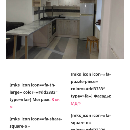
[mks_icon icon=»fa-
puzzle-piece»
[mks_icon icon=»fa-th-
color=»#dd3333″
large» color=»#dd3333″
type=»fa»]
Фасады:
type=»fa»]
Метраж:
8 кв.
МДФ
м.
[mks_icon icon=»fa-
[mks_icon icon=»fa-share-
square-o»
square-o»
color=»#dd3333″