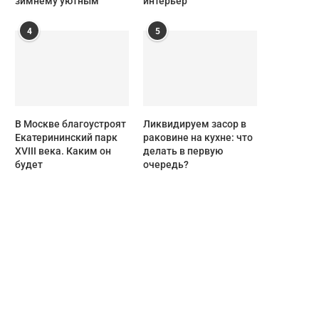
зимнему уютным
интерьер
4
5
В Москве благоустроят
Ликвидируем засор в
Екатерининский парк
раковине на кухне: что
XVIII века. Каким он
делать в первую
будет
очередь?